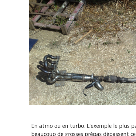
En atmo ou en turbo. L'exemple le plus pa
beaucoup de grosses prépas dépassent ce st